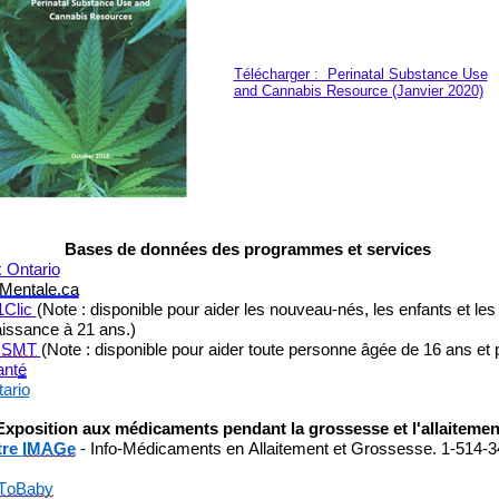
Télécharger : Perinatal Substance Use
and Cannabis Resource (Janvier 2020)
Bases de données des programmes et services
 Ontario
Mentale.ca
1Clic
(
Note : disponible pour aider les nouveau-nés, les enfants et les
aissance à 21 ans.
)
sSMT
(
Note : disponible pour aider toute personne âgée de 16 ans et 
ant
é
ario
Exposition aux médicaments pendant la grossesse et l'allaitemen
tre
IMAGe
- Info-Médicaments en Allaiteme
nt et Grossesse. 1-514-3
ToBaby