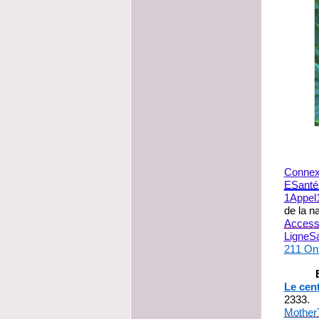
Connex
ESanté
1Appel
de la n
Acces
LigneS
211 Ont
Le cen
2333.
Mother