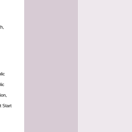
h,
lic
lic
ion,
t Start