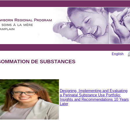
English
OMMATION DE SUBSTANCES
Designing, Implementing and Evaluating
a Perinatal Substance Use Portfolio:
Insights and Recommendations 10 Years
Later