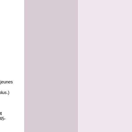
 jeunes
plus.
)
t
45-