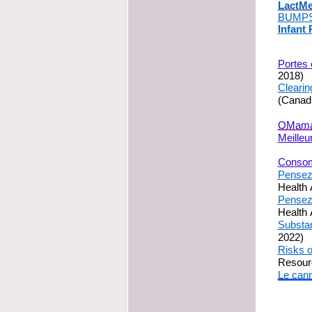
LactM
BUMP
Infant 
Portes 
2018)
Cleari
(Canadi
OMam
Meilleu
Consomm
Pensez
Health
Pensez
Health 
Substa
20
22
)
Risks o
Resour
Le can