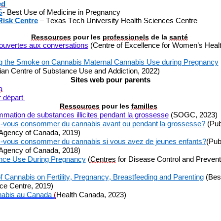
ed
S
- Best Use of Medicine in Pregnancy
Risk Centre
–
Texas Tech University Health Sciences Centre
Ressources
pour les
professionels
de la
santé
ouvertes aux conversations
(Centre of Excellence for Women’s Healt
ng the Smoke on Cannabis Maternal Cannabis Use during Pregnancy
an Centre of Substance Use and Addiction, 2022)
Sites web pour parents
a
r départ
Ressources
pour les
familles
ation de substances illicites pendant la grossesse
(SOGC, 202
3
)
-vous consommer du cannabis avant ou pendant la grossesse?
(Pub
 Agency of Canada, 201
9
)
-vous consommer du cannabis si vous avez de jeunes enfants?
(Pub
Agency of Canada, 2018)
nce
Use During P
regnancy
(
Centres
for Disease Control and Prevent
f Cannabis on Fertility, Pregnancy, Breastfeeding and Parenting
(Bes
ce Centre, 201
9
)
nabis au Canada
(
Health Canada, 20
23
)