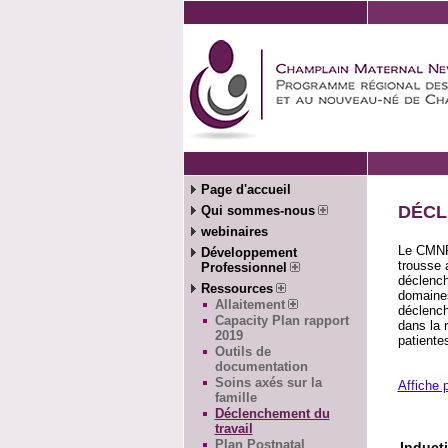
Page d'accueil
DÉCL
Qui sommes-nous
webinaires
Le CMNRP
Développement
trousse 
Professionnel
déclench
Ressources
domaines
Allaitement
déclench
Capacity Plan rapport
dans la 
2019
patiente
Outils de
documentation
Soins axés sur la
Affiche 
famille
Déclenchement du
travail
Plan Postnatal
Induct