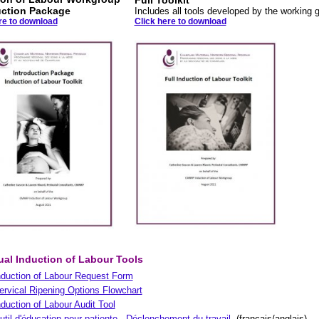
Full Toolkit
uction Package
Includes all tools developed by the working 
re to download
Click here to download
ual Induction of Labour Tools
nduction of Labour Request Form
ervical Ripening Options Flowchart
nduction of Labour Audit Tool
util d'éducation pour patiente - Déclenchement du travail
(français/anglais)