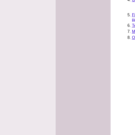
F
p
T
M
O