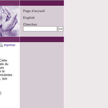
Page d'accueil
English
Cherchez
Imprimer
Cette
els du
urs
r le
enceintes
é, aux
)